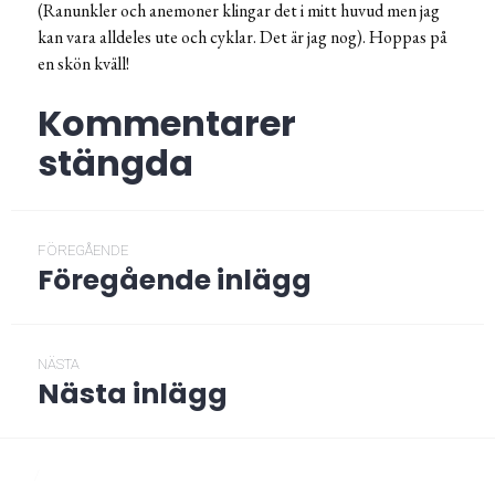
(Ranunkler och anemoner klingar det i mitt huvud men jag
kan vara alldeles ute och cyklar. Det är jag nog). Hoppas på
en skön kväll!
Kommentarer
stängda
Inläggsnavigering
FÖREGÅENDE
Föregående inlägg
Föregående
post:
NÄSTA
Nästa inlägg
Nästa
post:
/