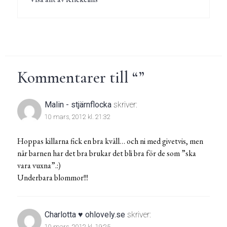
Kommentarer till “
”
Malin - stjärnflocka
skriver:
10 mars, 2012 kl. 21:32
Hoppas killarna fick en bra kväll… och ni med givetvis, men
när barnen har det bra brukar det bli bra för de som ”ska
vara vuxna”.:)
Underbara blommor!!!
Charlotta ♥ ohlovely.se
skriver:
10 mars, 2012 kl. 19:25