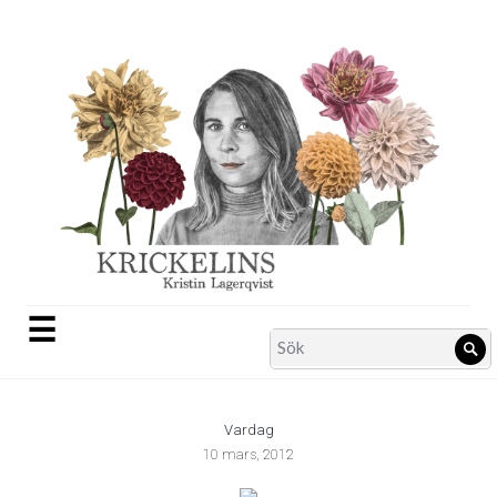
Skip
to
content
☰
Search
Sö
for:
Vardag
10 mars, 2012