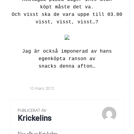
köpt måste det va.
Och visst ska de vara uppe till 03.00
visst, visst, visst…?
Jag är också imponerad av hans
egenköpta
ranson av
snacks denna afton…
10 mars, 2012
PUBLICERAT AV
Krickelins
Visa allt av Krickelins