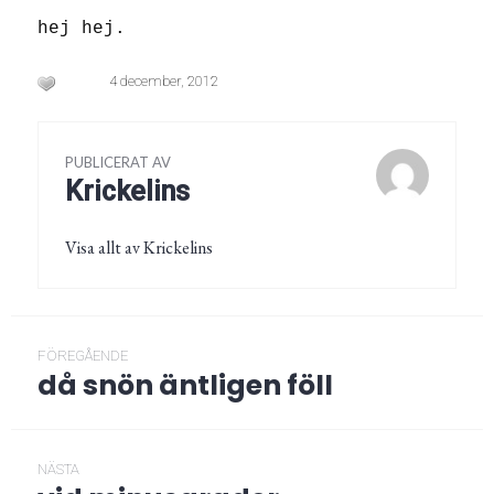
hej hej.
4 december, 2012
PUBLICERAT AV
Krickelins
Visa allt av Krickelins
Inläggsnavigering
FÖREGÅENDE
då snön äntligen föll
Föregående
post:
NÄSTA