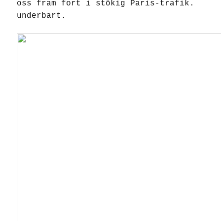
oss fram fort i stökig Paris-trafik.
underbart.