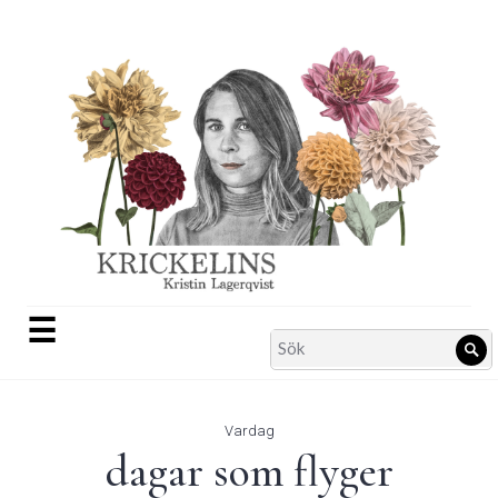
Skip
to
content
☰
Search
Sö
for:
Vardag
dagar som flyger