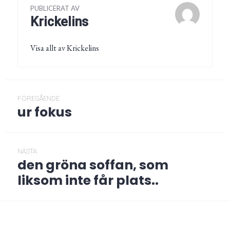
PUBLICERAT AV
Krickelins
Visa allt av Krickelins
Inläggsnavigering
FÖREGÅENDE
ur fokus
Föregående
post:
NÄSTA
den gröna soffan, som
Nästa
post:
liksom inte får plats..
/