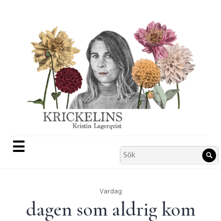
Skip
to
content
☰
Search
Sö
for:
Vardag
dagen som aldrig kom