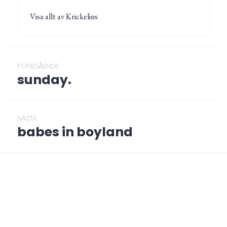
Visa allt av Krickelins
Inläggsnavigering
FÖREGÅENDE
sunday.
Föregående
post:
NÄSTA
babes in boyland
Nästa
post:
/