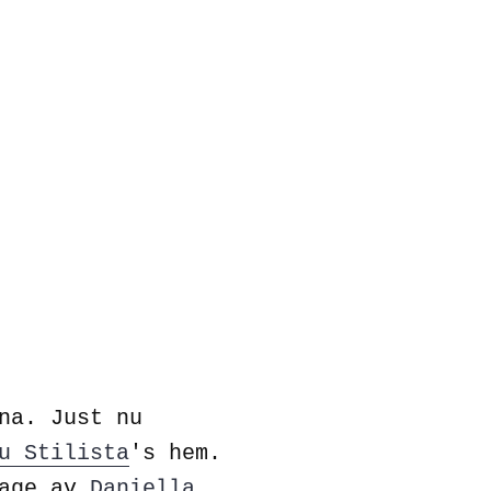
na. Just nu
u Stilista
's hem.
tage av
Daniella