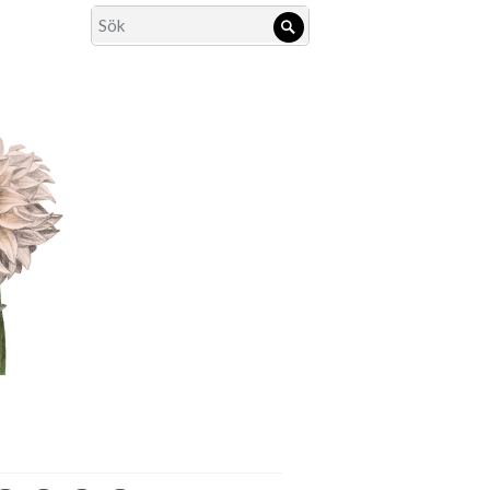
Search
Sök
for: