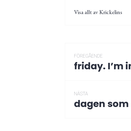
Visa allt av Krickelins
Inläggsnaviger
FÖREGÅENDE
friday. I’m i
Föregående
post:
NÄSTA
dagen som 
Nästa
post: