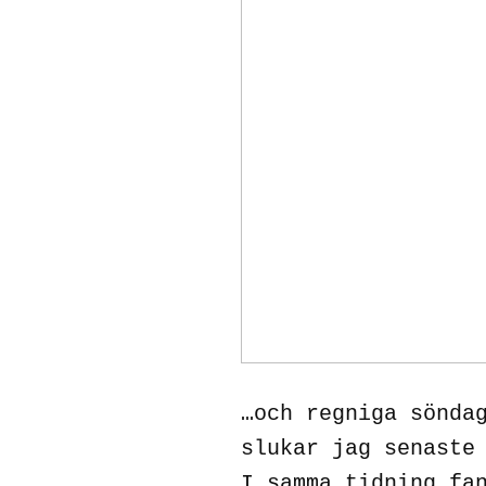
…och regniga sönda
slukar jag senaste
I samma tidning fa