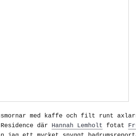
gsmornar med kaffe och filt runt axlar
 Residence där
Hannah Lemholt
fotat
Fr
nn jag ett mycket snyggt badrumsrepor