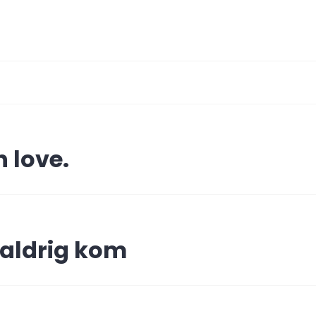
ing
n love.
aldrig kom