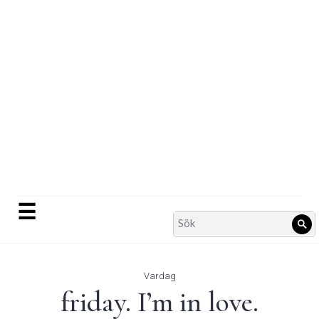
Skip
to
content
☰
Search
Sö
for:
Vardag
friday. I’m in love.