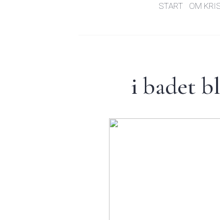
START
OM KRI
i badet b