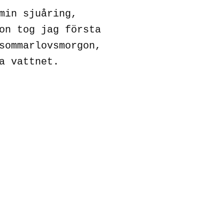
min sjuåring,
on tog jag första
sommarlovsmorgon,
a vattnet.