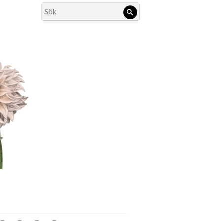
Search
Sök
for: