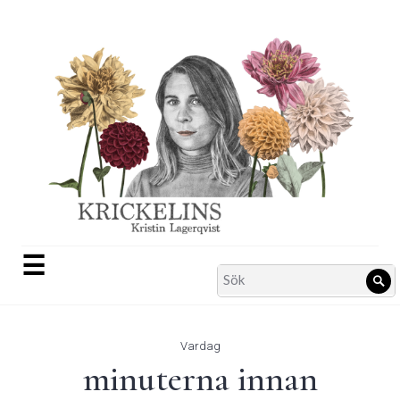
Skip
to
content
☰
Search
Sö
for:
Vardag
minuterna innan