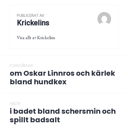
PUBLICERAT AV
Krickelins
Visa allt av Krickelins
Inläggsnavigering
FÖREGÅENDE
om Oskar Linnros och kärlek
Föregående
post:
bland hundkex
NÄSTA
i badet bland schersmin och
Nästa
post:
spillt badsalt