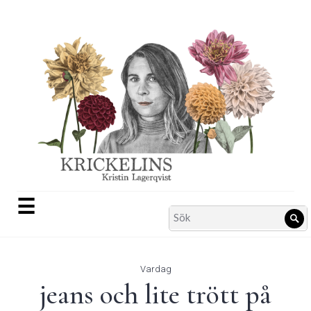
Skip
to
content
☰
Search
Sö
for:
Vardag
jeans och lite trött på