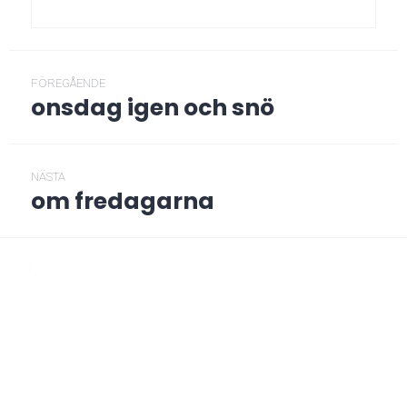
Inläggsnavigering
FÖREGÅENDE
onsdag igen och snö
Föregående
post:
NÄSTA
om fredagarna
Nästa
post:
/