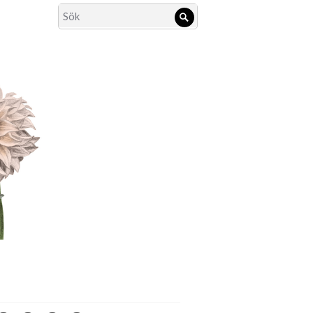
Search
Sök
for: