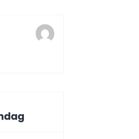
öndag