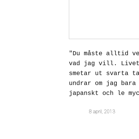
"Du måste alltid v
vad jag vill. Live
smetar ut svarta t
undrar om jag bara
japanskt och le my
8 april, 2013