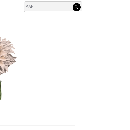
Search
Sök
for: