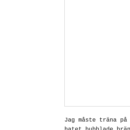
Jag måste träna på
hatet bubblade brä