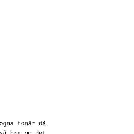
egna tonår då
så bra om det