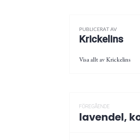
PUBLICERAT AV
Krickelins
Visa allt av Krickelins
Inläggsnaviger
FÖREGÅENDE
lavendel, 
Föregående
post: