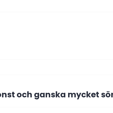
ing
konst och ganska mycket s