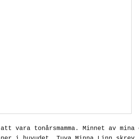
 att vara tonårsmamma. Minnet av mina 
nner i huvudet. Tuva Minna Linn skrev 