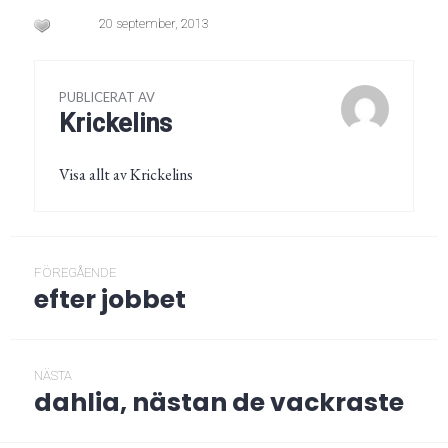
20 september, 2013
PUBLICERAT AV
Krickelins
Visa allt av Krickelins
Inläggsnavigering
FÖREGÅENDE
efter jobbet
Föregående
post:
NÄSTA
dahlia, nästan de vackraste
Nästa
post: