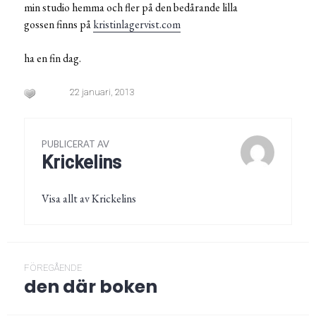
min studio hemma och fler på den bedårande lilla
gossen finns på
kristinlagervist.com
ha en fin dag.
22 januari, 2013
PUBLICERAT AV
Krickelins
Visa allt av Krickelins
Inläggsnavigering
FÖREGÅENDE
den där boken
Föregående
post: