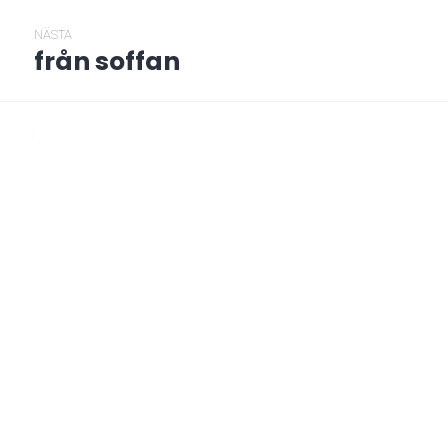
NÄSTA
från soffan
Nästa
post:
/