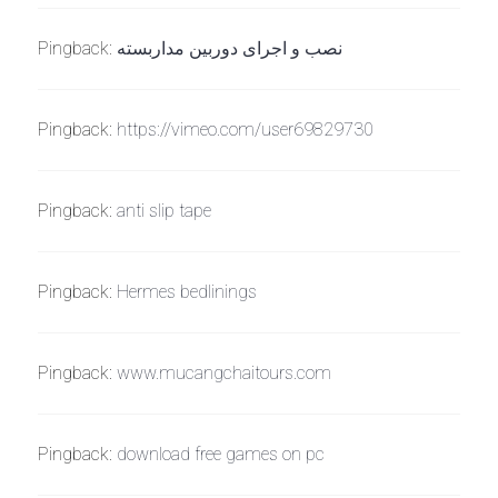
Pingback:
نصب و اجرای دوربین مداربسته
Pingback:
https://vimeo.com/user69829730
Pingback:
anti slip tape
Pingback:
Hermes bedlinings
Pingback:
www.mucangchaitours.com
Pingback:
download free games on pc