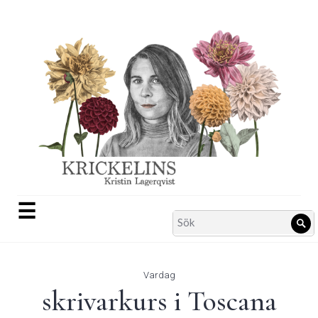
Skip
to
content
☰
Search
Sö
for:
Vardag
skrivarkurs i Toscana