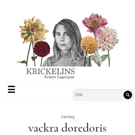
Skip
to
content
☰
Search
Sö
for:
Vardag
vackra doredoris