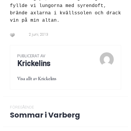
fyllde vi lungorna med syrendoft,
brände axlarna i kvällssolen och drack
vin på min altan.
2 juni, 2013
PUBLICERAT AV
Krickelins
Visa allt av Krickelins
Inläggsnavigering
FÖREGÅENDE
Sommar i Varberg
Föregående
post: