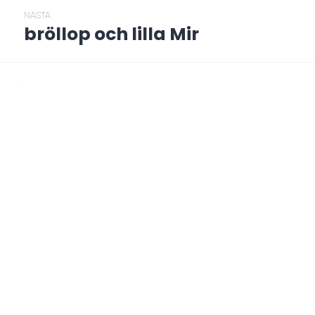
NÄSTA
bröllop och lilla Mir
Nästa
post:
/