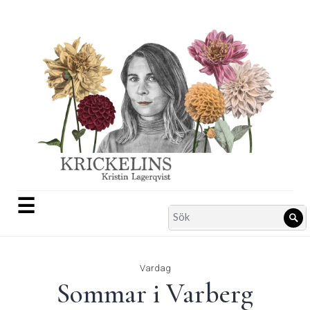
Skip
to
content
☰
Search
Sö
for:
Vardag
Sommar i Varberg