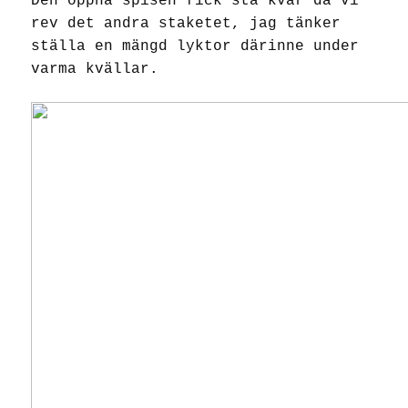
Den öppna spisen fick stå kvar då vi
rev det andra staketet, jag tänker
ställa en mängd lyktor därinne under
varma kvällar.