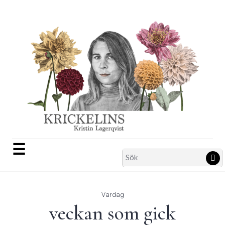
Skip
to
content
☰
Search
Sö
for:
Vardag
veckan som gick