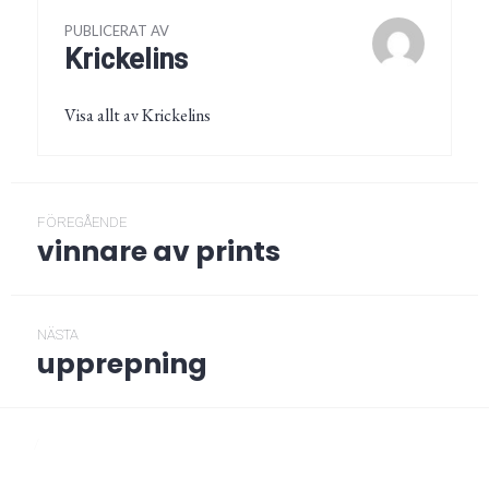
PUBLICERAT AV
Krickelins
Visa allt av Krickelins
Inläggsnavigering
FÖREGÅENDE
vinnare av prints
Föregående
post:
NÄSTA
upprepning
Nästa
post:
/