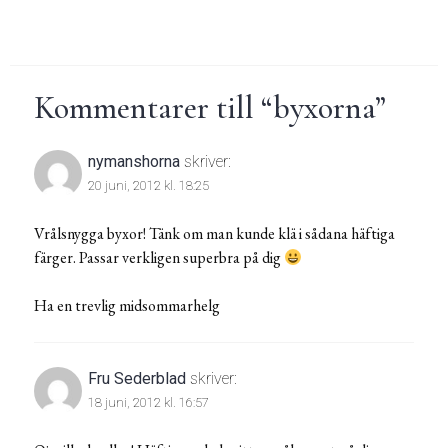
Kommentarer till “
byxorna
”
nymanshorna
skriver:
20 juni, 2012 kl. 18:25
Vrålsnygga byxor! Tänk om man kunde klä i sådana häftiga
färger. Passar verkligen superbra på dig
Ha en trevlig midsommarhelg
Fru Sederblad
skriver:
18 juni, 2012 kl. 16:57