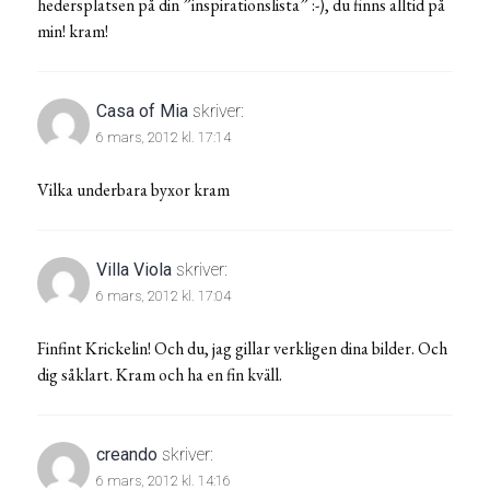
hedersplatsen på din ”inspirationslista” :-), du finns alltid på
min! kram!
Casa of Mia
skriver:
6 mars, 2012 kl. 17:14
Vilka underbara byxor kram
Villa Viola
skriver:
6 mars, 2012 kl. 17:04
Finfint Krickelin! Och du, jag gillar verkligen dina bilder. Och
dig såklart. Kram och ha en fin kväll.
creando
skriver:
6 mars, 2012 kl. 14:16