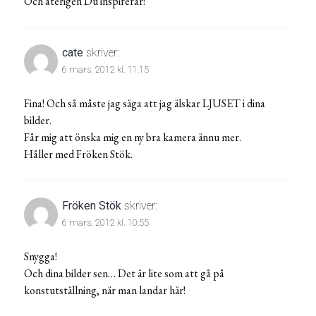
Och återigen Du inspirerar!
cate
skriver:
6 mars, 2012 kl. 11:15
Fina! Och så måste jag säga att jag älskar LJUSET i dina
bilder.
Får mig att önska mig en ny bra kamera ännu mer.
Håller med Fröken Stök.
Fröken Stök
skriver:
6 mars, 2012 kl. 10:55
Snygga!
Och dina bilder sen… Det är lite som att gå på
konstutställning, när man landar här!