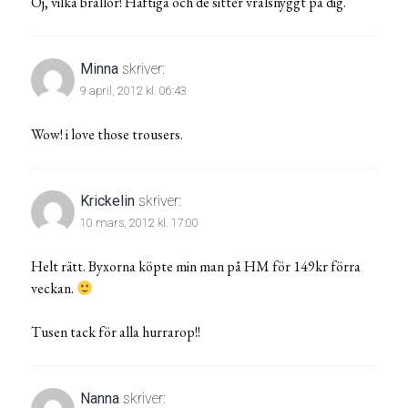
Oj, vilka brallor! Häftiga och de sitter vrålsnyggt på dig.
Minna
skriver:
9 april, 2012 kl. 06:43
Wow! i love those trousers.
Krickelin
skriver:
10 mars, 2012 kl. 17:00
Helt rätt. Byxorna köpte min man på HM för 149kr förra
veckan.
Tusen tack för alla hurrarop!!
Nanna
skriver: