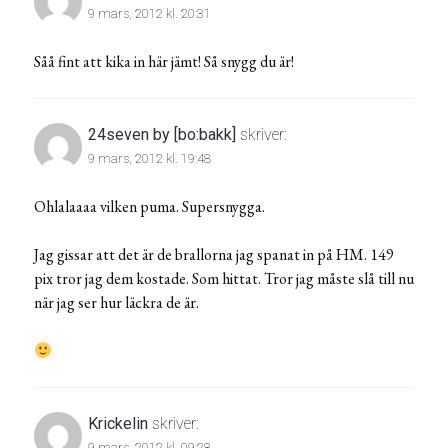
9 mars, 2012 kl. 20:31
Såå fint att kika in här jämt! Så snygg du är!
24seven by [bo:bakk]
skriver:
9 mars, 2012 kl. 19:48
Ohlalaaaa vilken puma. Supersnygga.
Jag gissar att det är de brallorna jag spanat in på HM. 149
pix tror jag dem kostade. Som hittat. Tror jag måste slå till nu
när jag ser hur läckra de är.
Krickelin
skriver:
9 mars, 2012 kl. 09:28