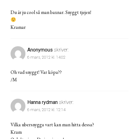
Du är ju cool så man baxnar. Snyggt tjejen!
Kramar
Anonymous
skriver:
6 mars, 2012 kl. 14:02
Oh vad snyggt! Var köpa??
/M
Hanna rydman
skriver:
6 mars, 2012 kl. 12:14
Vilka ubersnygga vart kan man hitta dessa?
Kram