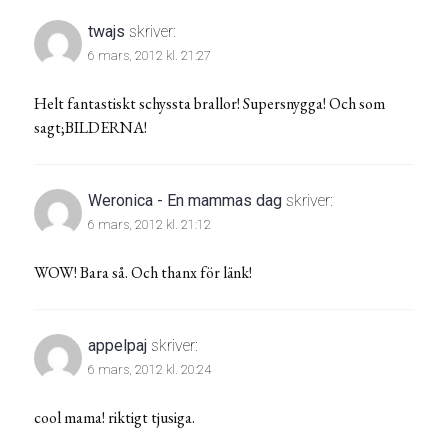
twajs
skriver:
6 mars, 2012 kl. 21:27
Helt fantastiskt schyssta brallor! Supersnygga! Och som
sagt;BILDERNA!
Weronica - En mammas dag
skriver:
6 mars, 2012 kl. 21:12
WOW! Bara så. Och thanx för länk!
appelpaj
skriver:
6 mars, 2012 kl. 20:24
cool mama! riktigt tjusiga.