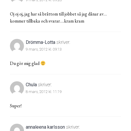
Oj oj oj, jag har så bråttom till jobbet så jag dånar av…
kommer tillbaka och svarar….kram kram
Drömma-Lotta
skriver:
9 mars, 2012 kl. 09:13
Du gör mig glad
Chula
skriver:
8 mars, 2012 kl. 11:19
Super!
annaleena karlsson
skriver: