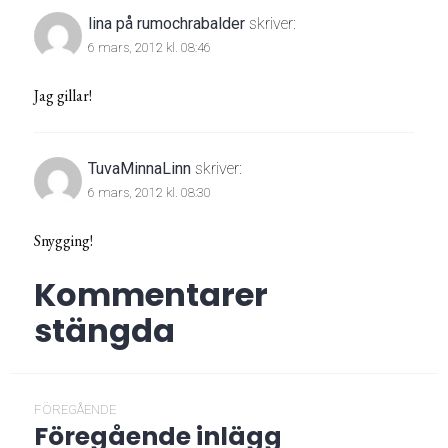
lina på rumochrabalder
skriver:
6 mars, 2012 kl. 08:46
Jag gillar!
TuvaMinnaLinn
skriver:
6 mars, 2012 kl. 08:30
Snygging!
Kommentarer
stängda
Inläggsnavigering
FÖREGÅENDE
Föregående inlägg
Föregående