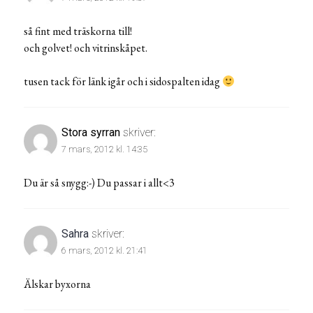
så fint med träskorna till!
och golvet! och vitrinskåpet.
tusen tack för länk igår och i sidospalten idag
Stora syrran
skriver:
7 mars, 2012 kl. 14:35
Du är så snygg:-) Du passar i allt<3
Sahra
skriver:
6 mars, 2012 kl. 21:41
Älskar byxorna