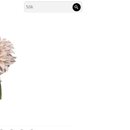
Search
Sök
for: