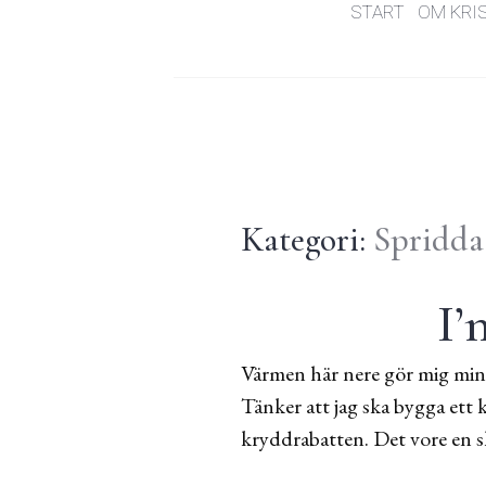
START
OM KRI
Kategori:
Spridda
I’
Värmen här nere gör mig mindr
Tänker att jag ska bygga ett 
kryddrabatten. Det vore en sk