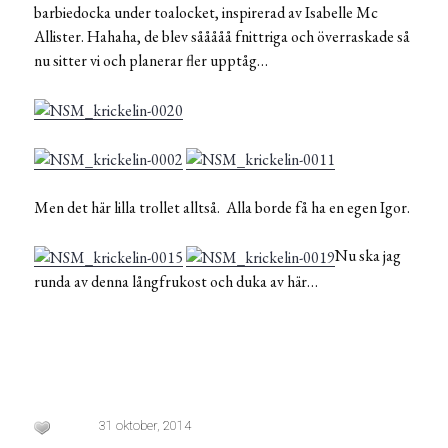
barbiedocka under toalocket, inspirerad av Isabelle Mc
Allister. Hahaha, de blev sååååå fnittriga och överraskade så
nu sitter vi och planerar fler upptåg…
Men det här lilla trollet alltså. Alla borde få ha en egen Igor.
Nu ska jag
runda av denna långfrukost och duka av här…
31 oktober, 2014