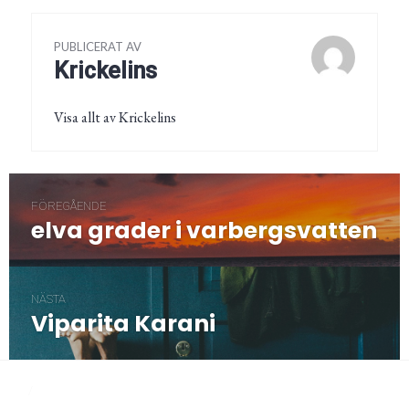
PUBLICERAT AV
Krickelins
Visa allt av Krickelins
Inläggsnavigering
FÖREGÅENDE
elva grader i varbergsvatten
Föregående
post:
NÄSTA
Viparita Karani
Nästa
post:
/