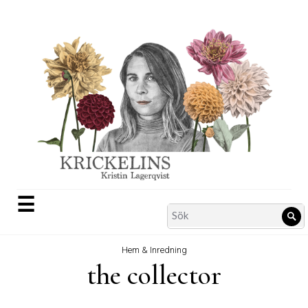
Skip
to
content
☰
Search
Sö
for:
Hem & Inredning
the collector