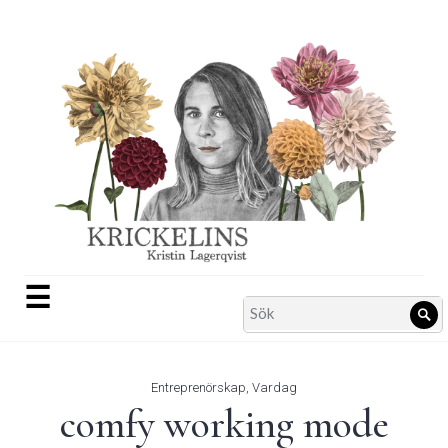
Skip
to
content
☰
Search
Sö
for:
Entreprenörskap
,
Vardag
comfy working mode