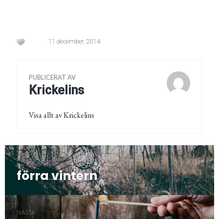
11 december, 2014
PUBLICERAT AV
Krickelins
Visa allt av Krickelins
Inläggsnavigering
FÖREGÅENDE
förra vintern
Föregående
post:
NÄSTA