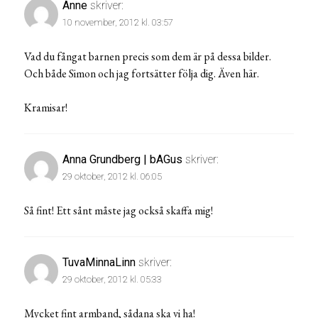
Anne
skriver:
10 november, 2012 kl. 03:57
Vad du fångat barnen precis som dem är på dessa bilder.
Och både Simon och jag fortsätter följa dig. Även här.
Kramisar!
Anna Grundberg | bAGus
skriver:
29 oktober, 2012 kl. 06:05
Så fint! Ett sånt måste jag också skaffa mig!
TuvaMinnaLinn
skriver:
29 oktober, 2012 kl. 05:33
Mycket fint armband, sådana ska vi ha!