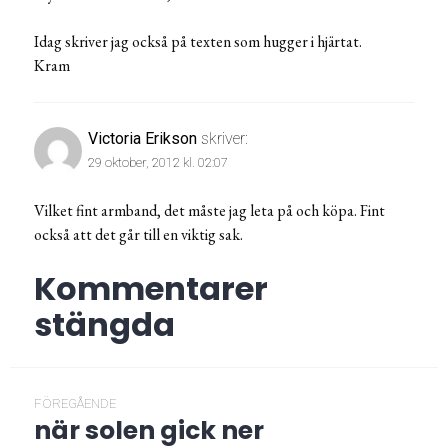
Idag skriver jag också på texten som hugger i hjärtat.
Kram
Victoria Erikson
skriver:
29 oktober, 2012 kl. 02:07
Vilket fint armband, det måste jag leta på och köpa. Fint
också att det går till en viktig sak.
Kommentarer
stängda
Inläggsnavigering
FÖREGÅENDE
när solen gick ner
Föregående