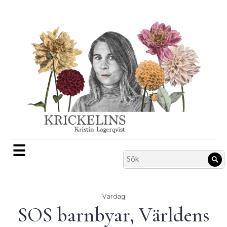
Skip
to
content
☰
Search
Sö
for:
Vardag
SOS barnbyar, Världens