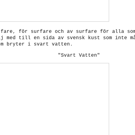
rfare, för surfare och av surfare för alla so
lj med till en sida av svensk kust som inte m
om bryter i svart vatten
.
 Vatten"