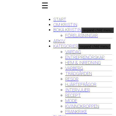
☰
START
OM KRISTIN
BOKA KRISTIN
expand child menu
FÖRELÄSNINGAR
ARKIV
KATEGORIER
expand child menu
VARDAG
ENTREPRENÖRSKAP
HEM & INREDNING
VARBERG
TRÄDGÅRDEN
RESOR
HJÄRTEFRÅGOR
INTERVJUER
RECEPT
MODE
KVINNOKROPPEN
FRANKRIKE