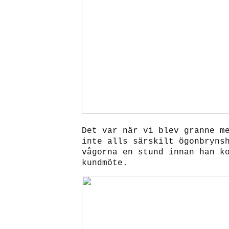
Det var när vi blev granne m
inte alls särskilt ögonbryns
vågorna en stund innan han k
kundmöte.