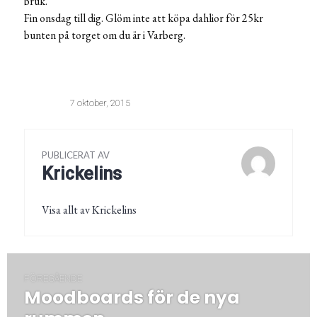
bruk.
Fin onsdag till dig. Glöm inte att köpa dahlior för 25kr
bunten på torget om du är i Varberg.
7 oktober, 2015
PUBLICERAT AV
Krickelins
Visa allt av Krickelins
Inläggsnavigering
FÖREGÅENDE
Moodboards för de nya
Föregående
post: