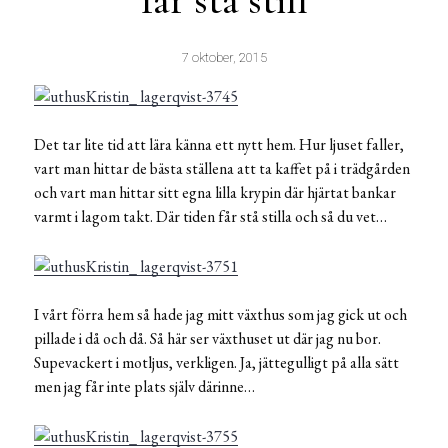
får stå still
7 oktober, 2015
Det tar lite tid att lära känna ett nytt hem. Hur ljuset faller,
vart man hittar de bästa ställena att ta kaffet på i trädgården
och vart man hittar sitt egna lilla krypin där hjärtat bankar
varmt i lagom takt. Där tiden får stå stilla och så du vet…
I vårt förra hem så hade jag mitt växthus som jag gick ut och
pillade i då och då. Så här ser växthuset ut där jag nu bor.
Supevackert i motljus, verkligen. Ja, jättegulligt på alla sätt
men jag får inte plats själv därinne…