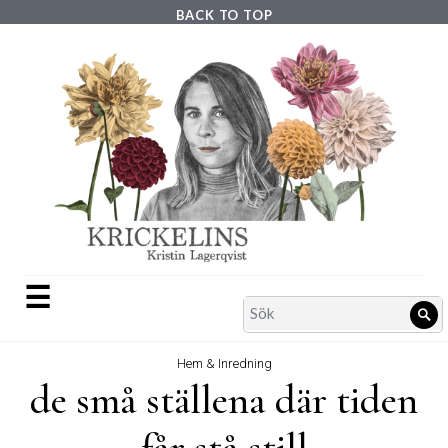
Skip
BACK TO TOP
to
content
☰
Search
Sö
for:
Hem & Inredning
de små ställena där tiden