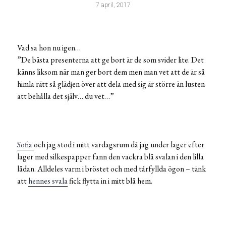
7 april, 2017
Vad sa hon nu igen…
”De bästa presenterna att ge bort är de som svider lite. Det
känns liksom när man ger bort dem men man vet att de är så
himla rätt så glädjen över att dela med sig är större än lusten
att behålla det själv… du vet…”
Sofia
och jag stod i mitt vardagsrum då jag under lager efter
lager med silkespapper fann den vackra blå svalan i den lilla
lådan. Alldeles varm i bröstet och med tårfyllda ögon – tänk
att
hennes svala
fick flytta in i mitt blå hem.