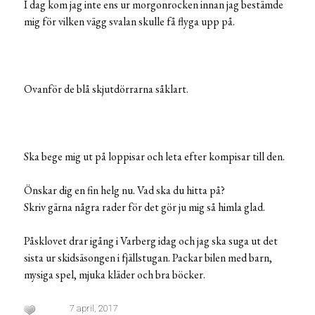
I dag kom jag inte ens ur morgonrocken innan jag bestämde
mig för vilken vägg svalan skulle få flyga upp på.
Ovanför de blå skjutdörrarna såklart.
Ska bege mig ut på loppisar och leta efter kompisar till den.
Önskar dig en fin helg nu. Vad ska du hitta på?
Skriv gärna några rader för det gör ju mig så himla glad.
Påsklovet drar igång i Varberg idag och jag ska suga ut det
sista ur skidsäsongen i fjällstugan. Packar bilen med barn,
mysiga spel, mjuka kläder och bra böcker.
7 april, 2017