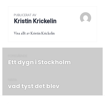
PUBLICERAT AV
Kristin Krickelin
Visa allt av Kristin Krickelin
Inläggsnavigering
FÖREGÅENDE
Ett dygn i Stockholm
Föregående
post:
NÄSTA
vad tyst det blev
Nästa
post:
/