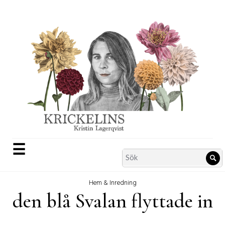
Skip
to
content
☰
Search
Sö
for:
Hem & Inredning
den blå Svalan flyttade in