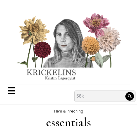
Skip
to
content
☰
Search
Sö
for:
Hem & Inredning
essentials