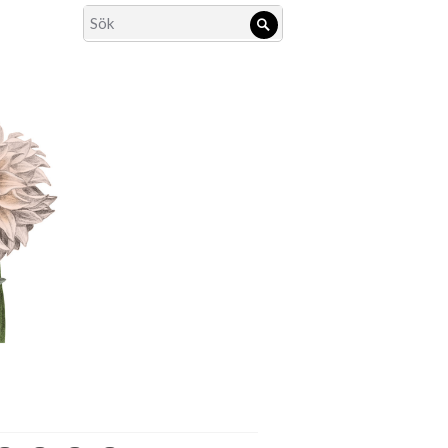
Search
Sök
for: