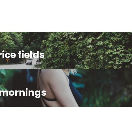
ing
ice fields
 mornings