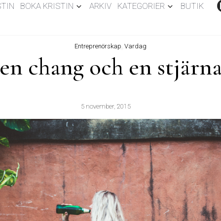
STIN
BOKA KRISTIN
ARKIV
KATEGORIER
BUTIK
Entreprenörskap
,
Vardag
en chang och en stjärn
5 november, 2015