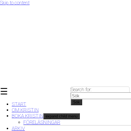
Skip to content
☰
Search for:
Sök
START
OM KRISTIN
BOKA KRISTIN
expand child menu
FÖRELÄSNINGAR
ARKIV