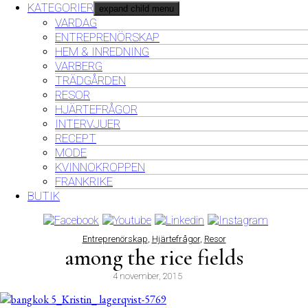
KATEGORIER
expand child menu
VARDAG
ENTREPRENÖRSKAP
HEM & INREDNING
VARBERG
TRÄDGÅRDEN
RESOR
HJÄRTEFRÅGOR
INTERVJUER
RECEPT
MODE
KVINNOKROPPEN
FRANKRIKE
BUTIK
Entreprenörskap
,
Hjärtefrågor
,
Resor
among the rice fields
4 november, 2015