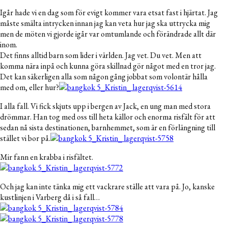
Igår hade vi en dag som för evigt kommer vara etsat fast i hjärtat. Jag
måste smälta intrycken innan jag kan veta hur jag ska uttrycka mig
men de möten vi gjorde igår var omtumlande och förändrade allt där
inom.
Det finns alltid barn som lider i världen. Jag vet. Du vet. Men att
komma nära inpå och kunna göra skillnad gör något med en tror jag.
Det kan säkerligen alla som någon gång jobbat som volontär hålla
med om, eller hur?
I alla fall. Vi fick skjuts upp i bergen av Jack, en ung man med stora
drömmar. Han tog med oss till heta källor och enorma risfält för att
sedan nå sista destinationen, barnhemmet, som är en förlängning till
stället vi bor på.
Mir fann en krabba i risfältet.
Och jag kan inte tänka mig ett vackrare ställe att vara på. Jo, kanske
kustlinjen i Varberg då i så fall…