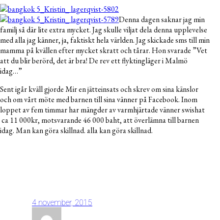
Denna dagen saknar jag min
familj så där lite extra mycket. Jag skulle viljat dela denna upplevelse
med alla jag känner, ja, faktiskt hela världen. Jag skickade sms till min
mamma på kvällen efter mycket skratt och tårar. Hon svarade ”Vet
att du blir berörd, det är bra! De rev ett flyktingläger i Malmö
idag…”
Sent igår kväll gjorde Mir en jätteinsats och skrev om sina känslor
och om vårt möte med barnen till sina vänner på Facebook. Inom
loppet av fem timmar har mängder av varmhjärtade vänner swishat
ca 11 000kr, motsvarande 46 000 baht, att överlämna till barnen
idag. Man kan göra skillnad. alla kan göra skillnad.
4 november, 2015