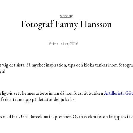
Vardag
Fotograf Fanny Hansson
5 december, 2016
n väg det sista. Så mycket inspiration, tips och kloka tankar inom fotogr
en!
rligtvis sett hennes arbete innan då hon fotar åt butiken
Artilleriet i Gö
 i ditt team upp på det så är det ju kalas.
 med Pia Ulin i Barcelona i september. Ovan vackra foton knäpptes i i e