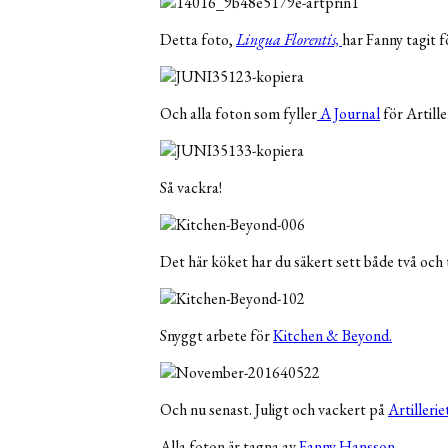
Detta foto,
Lingua Florentis,
har Fanny tagit f
Och alla foton som fyller
A Journal
för Artille
Så vackra!
Det här köket har du säkert sett både två och
Snyggt arbete för
Kitchen & Beyond.
Och nu senast. Juligt och vackert på
Artillerie
Alla foton är tagna av
Fanny Hansson.