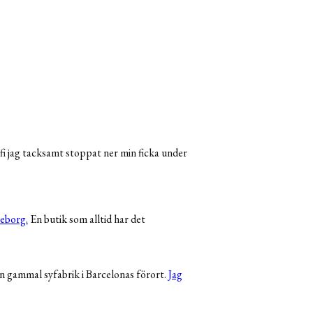
afi jag tacksamt stoppat ner min ficka under
teborg.
En butik som alltid har det
n gammal syfabrik i Barcelonas förort.
Jag