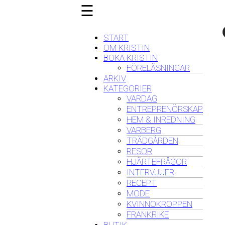
☰
START
OM KRISTIN
BOKA KRISTIN
FÖRELÄSNINGAR
ARKIV
KATEGORIER
VARDAG
ENTREPRENÖRSKAP
HEM & INREDNING
VARBERG
TRÄDGÅRDEN
RESOR
HJÄRTEFRÅGOR
INTERVJUER
RECEPT
MODE
KVINNOKROPPEN
FRANKRIKE