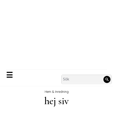
Skip
to
content
☰
Search
Sö
for:
Hem & Inredning
hej siv