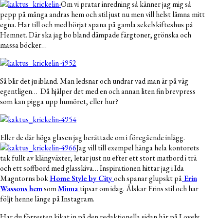
Om vi pratar inredning så känner jag mig så
pepp på många andras hem och stil just nu men vill helst lämna mitt
egna. Har till och med börjat spana på gamla sekelskifteshus på
Hemnet. Där ska jag bo bland dämpade färgtoner, grönska och
massa böcker…
Så blir det ju ibland. Man ledsnar och undrar vad man är på väg
egentligen… Då hjälper det med en och annan liten fin brevpress
som kan pigga upp humöret, eller hur?
Eller de där höga glasen jag berättade om i föregående inlägg.
Jag vill till exempel hänga hela kontorets
tak fullt av klängväxter, letar just nu efter ett stort matbord i trä
och ett soffbord med glasskiva… Inspirationen hittar jag i Ida
Magntorns bok
Home Style by City
och spanar glupskt på
Erin
Wassons hem
som
Minna
tipsar om idag. Älskar Erins stil och har
följt henne länge på Instagram.
Har du förresten kikat in på den redaktionella sidan här på Lovely