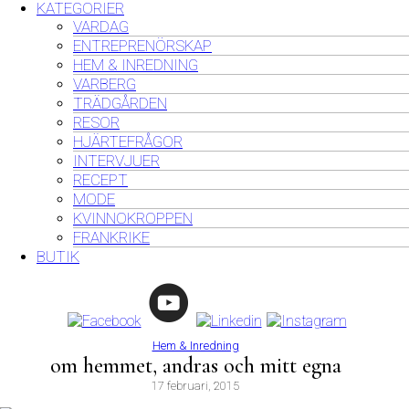
KATEGORIER
VARDAG
ENTREPRENÖRSKAP
HEM & INREDNING
VARBERG
TRÄDGÅRDEN
RESOR
HJÄRTEFRÅGOR
INTERVJUER
RECEPT
MODE
KVINNOKROPPEN
FRANKRIKE
BUTIK
Hem & Inredning
om hemmet, andras och mitt egna
17 februari, 2015