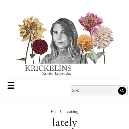
Skip
to
content
☰
Search
Sö
for:
Hem & Inredning
lately