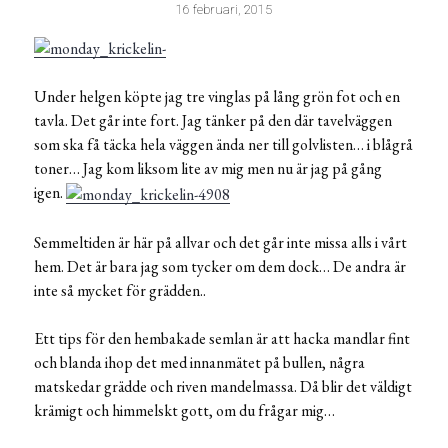
16 februari, 2015
Under helgen köpte jag tre vinglas på lång grön fot och en
tavla. Det går inte fort. Jag tänker på den där tavelväggen
som ska få täcka hela väggen ända ner till golvlisten… i blågrå
toner… Jag kom liksom lite av mig men nu är jag på gång
igen.
Semmeltiden är här på allvar och det går inte missa alls i vårt
hem. Det är bara jag som tycker om dem dock… De andra är
inte så mycket för grädden..
Ett tips för den hembakade semlan är att hacka mandlar fint
och blanda ihop det med innanmätet på bullen, några
matskedar grädde och riven mandelmassa. Då blir det väldigt
krämigt och himmelskt gott, om du frågar mig…