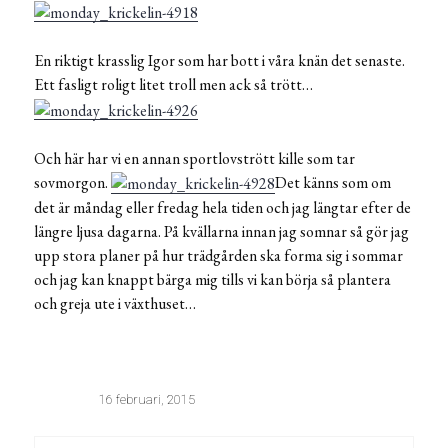
En riktigt krasslig Igor som har bott i våra knän det senaste.
Ett fasligt roligt litet troll men ack så trött…
Och här har vi en annan sportlovstrött kille som tar
sovmorgon.
Det känns som om
det är måndag eller fredag hela tiden och jag längtar efter de
längre ljusa dagarna. På kvällarna innan jag somnar så gör jag
upp stora planer på hur trädgården ska forma sig i sommar
och jag kan knappt bärga mig tills vi kan börja så plantera
och greja ute i växthuset…
16 februari, 2015