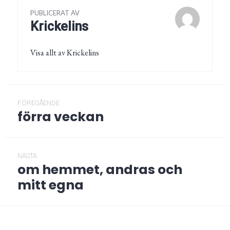
PUBLICERAT AV
Krickelins
Visa allt av Krickelins
Inläggsnavigering
FÖREGÅENDE
förra veckan
Föregående
post:
NÄSTA
om hemmet, andras och
Nästa
post:
mitt egna
/