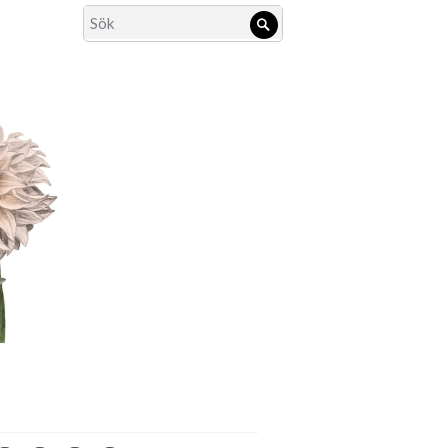
Search
Sök
for: