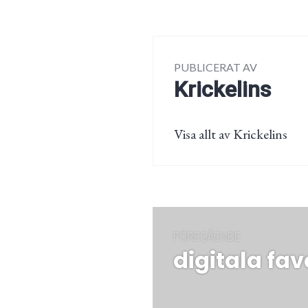
PUBLICERAT AV
Krickelins
Visa allt av Krickelins
Inläggsnaviger
FÖREGÅENDE
digitala fav
Föregående
post: