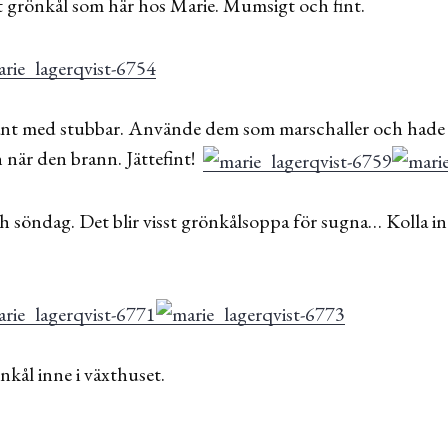
t grönkål som här hos Marie. Mumsigt och fint.
nt med stubbar. Använde dem som marschaller och hade v
h när den brann. Jättefint!
ch söndag. Det blir visst grönkålsoppa för sugna… Kolla i
kål inne i växthuset.