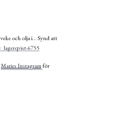
eke och olja i… Synd att
n
Maries Instagram
för