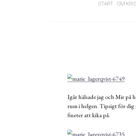
START
OM KRI
Igår hälsade jag och Mir på 
rum i helgen. Tipsigt för di
fineter att kika på.