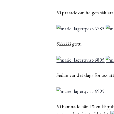
Vi pratade om helgen såklart
Såååååå gott.
Sedan var det dags för oss at
Vi hamnade här. På en klipph
rätt mycket skratt faktiskt.