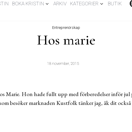
STIN
BOKA KRISTIN
ARKIV
KATEGORIER
BUTIK
Entreprenörskap
Hos marie
18 november, 2015
hos Marie. Hon hade fullt upp med förberedelser inför ju
g som besöker marknaden Kustfolk tänker jag, åk dit också 