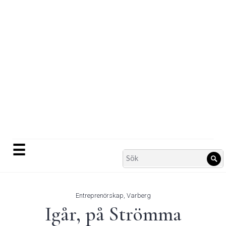
Skip
to
content
☰
Search
Sö
for:
Entreprenörskap
,
Varberg
Igår, på Strömma