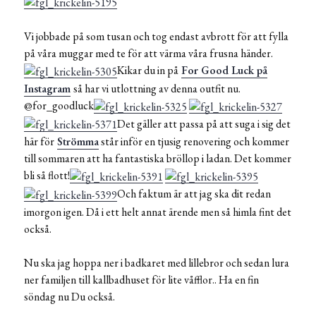
Vi jobbade på som tusan och tog endast avbrott för att fylla
på våra muggar med te för att värma våra frusna händer.
Kikar du in på
For Good Luck på
Instagram
så har vi utlottning av denna outfit nu.
@for_goodluck
Det gäller att passa på att suga i sig det
här för
Strömma
står inför en tjusig renovering och kommer
till sommaren att ha fantastiska bröllop i ladan. Det kommer
bli så flott!
Och faktum är att jag ska dit redan
imorgon igen. Då i ett helt annat ärende men så himla fint det
också.
Nu ska jag hoppa ner i badkaret med lillebror och sedan lura
ner familjen till kallbadhuset för lite våfflor.. Ha en fin
söndag nu Du också.