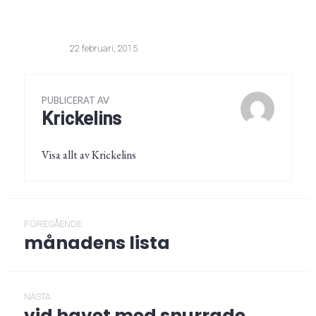
22 februari, 2015
PUBLICERAT AV
Krickelins
Visa allt av Krickelins
Inläggsnavigering
FÖREGÅENDE
månadens lista
Föregående
post:
NÄSTA
vid havet med snurrade
Nästa