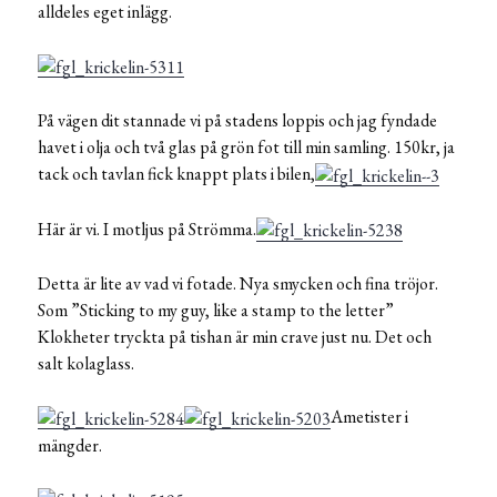
alldeles eget inlägg.
På vägen dit stannade vi på stadens loppis och jag fyndade
havet i olja och två glas på grön fot till min samling. 150kr, ja
tack och tavlan fick knappt plats i bilen,
Här är vi. I motljus på Strömma.
Detta är lite av vad vi fotade. Nya smycken och fina tröjor.
Som ”Sticking to my guy, like a stamp to the letter”
Klokheter tryckta på tishan är min crave just nu. Det och
salt kolaglass.
Ametister i
mängder.