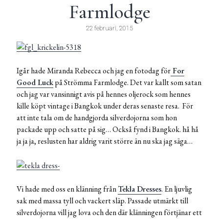
Farmlodge
22 februari, 2015
Igår hade Miranda Rebecca och jag en fotodag för
For
Good Luck
på Strömma Farmlodge. Det var kallt som satan
och jag var vansinnigt avis på hennes oljerock som hennes
kille köpt vintage i Bangkok under deras senaste resa. För
att inte tala om de handgjorda silverdojorna som hon
packade upp och satte på sig… Också fynd i Bangkok. hå hå
ja ja ja, reslusten har aldrig varit större än nu ska jag säga…
Vi hade med oss en klänning från
Tekla Dresses
. En ljuvlig
sak med massa tyll och vackert släp. Passade utmärkt till
silverdojorna vill jag lova och den där klänningen förtjänar ett