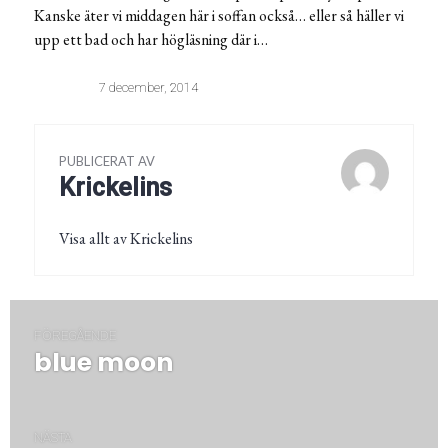
Kanske äter vi middagen här i soffan också… eller så häller vi
upp ett bad och har högläsning där i…
7 december, 2014
PUBLICERAT AV
Krickelins
Visa allt av Krickelins
Inläggsnavigering
FÖREGÅENDE
blue moon
Föregående
post:
NÄSTA