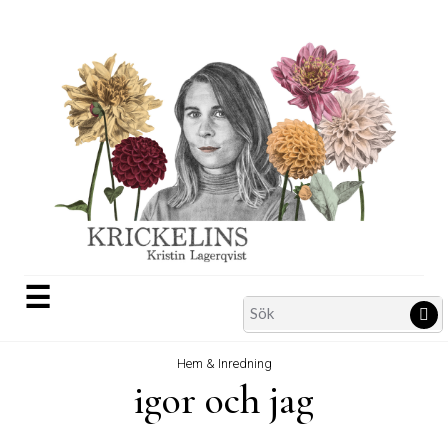
Skip
to
content
☰
Search
Sö
for:
Hem & Inredning
igor och jag