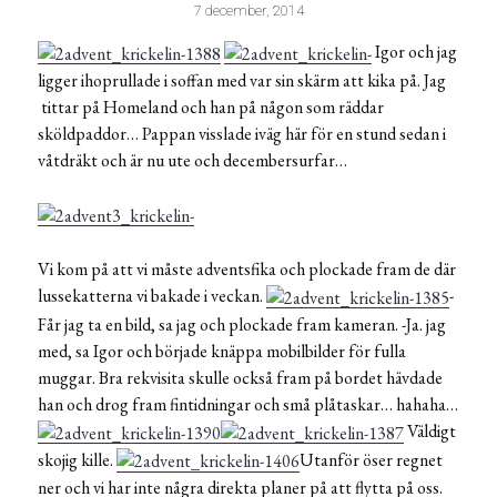
7 december, 2014
Igor och jag
ligger ihoprullade i soffan med var sin skärm att kika på. Jag
tittar på Homeland och han på någon som räddar
sköldpaddor… Pappan visslade iväg här för en stund sedan i
våtdräkt och är nu ute och decembersurfar…
Vi kom på att vi måste adventsfika och plockade fram de där
lussekatterna vi bakade i veckan.
-
Får jag ta en bild, sa jag och plockade fram kameran. -Ja. jag
med, sa Igor och började knäppa mobilbilder för fulla
muggar. Bra rekvisita skulle också fram på bordet hävdade
han och drog fram fintidningar och små plåtaskar… hahaha…
Väldigt
skojig kille.
Utanför öser regnet
ner och vi har inte några direkta planer på att flytta på oss.