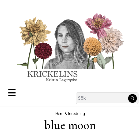
Skip
to
content
☰
Search
Sö
for:
Hem & Inredning
blue moon