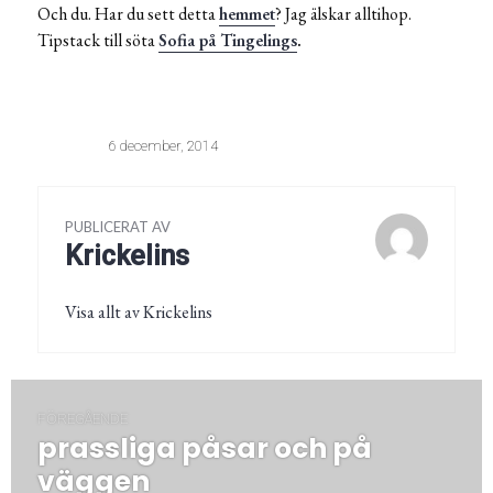
Och du. Har du sett detta
hemmet
? Jag älskar alltihop.
Tipstack till söta
Sofia på Tingelings
.
6 december, 2014
PUBLICERAT AV
Krickelins
Visa allt av Krickelins
Inläggsnavigering
FÖREGÅENDE
prassliga påsar och på
Föregående
post:
väggen