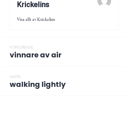
Krickelins
Visa allt av Krickelins
Inläggsnavigering
FÖREGÅENDE
vinnare av air
Föregående
post:
NÄSTA
walking lightly
Nästa
post:
/