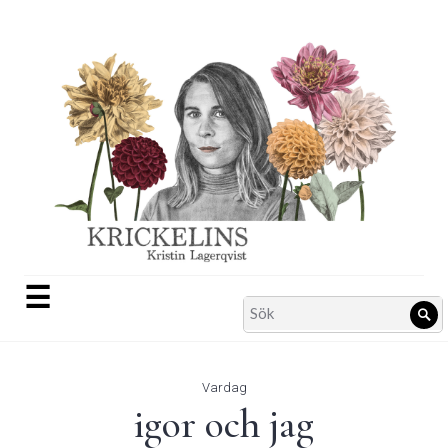
Skip
to
content
☰
Search
Sö
for:
Vardag
igor och jag