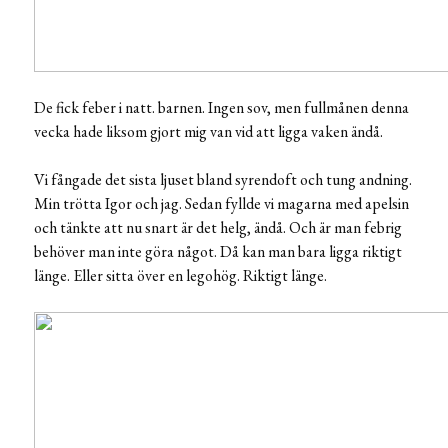
De fick feber i natt. barnen. Ingen sov, men fullmånen denna
vecka hade liksom gjort mig van vid att ligga vaken ändå.
Vi fångade det sista ljuset bland syrendoft och tung andning.
Min trötta Igor och jag. Sedan fyllde vi magarna med apelsin
och tänkte att nu snart är det helg, ändå. Och är man febrig
behöver man inte göra något. Då kan man bara ligga riktigt
länge. Eller sitta över en legohög. Riktigt länge.