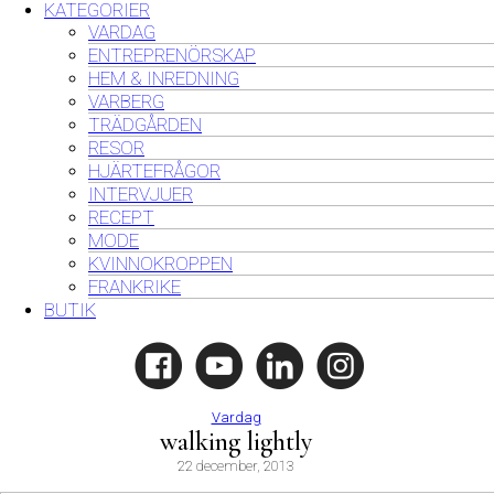
KATEGORIER
VARDAG
ENTREPRENÖRSKAP
HEM & INREDNING
VARBERG
TRÄDGÅRDEN
RESOR
HJÄRTEFRÅGOR
INTERVJUER
RECEPT
MODE
KVINNOKROPPEN
FRANKRIKE
BUTIK
Vardag
walking lightly
22 december, 2013