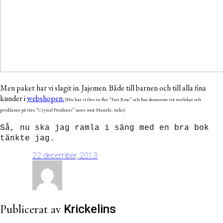
Men paket har vi slagit in. Jajemen. Både till barnen och till alla fina
kunder i
webshopen.
(Nu har vi fått in fler ”Fair Rose” och har dessutom två storlekar och
prisklasser på våra ”Crystal Pendants” samt små Maneki- neko)
Så, nu ska jag ramla i säng med en bra bok
tänkte jag.
22 december, 2013
Publicerat av
Krickelins