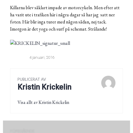
Killarna blev såklart impade av motorcykeln. Men efter att
ha varit ute i trafiken här i några dagar så har jag satt ner
foten. Här blir inga turer med någon sådan, nej tack.
Imorgon är det yoga och surf på schemat. Strålande!
4 januari, 2016
PUBLICERAT AV
Kristin Krickelin
Visa allt av Kristin Krickelin
Inläggsnavigering
FÖREGÅENDE