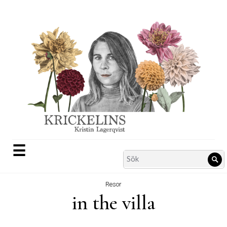
Skip
to
content
☰
Search
Sö
for:
Resor
in the villa