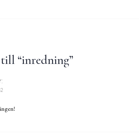
ill “
inredning
”
r:
32
ningen!