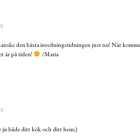
26
ke den bästa inredningstidningen just nu! När kommer 
t är på tiden!
/Maria
43
ar ju både ditt kök och ditt hem;)