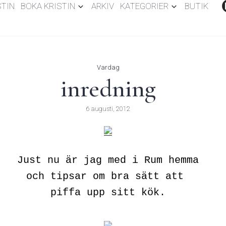
STIN
BOKA KRISTIN
ARKIV
KATEGORIER
BUTIK
Vardag
inredning
6 augusti, 2012
Just nu är jag med i Rum hemma
och tipsar om bra sätt att
piffa upp sitt kök.