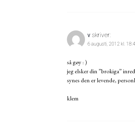
v
skriver:
6 augusti, 2012 kl. 18:
så gøy : )
jeg elsker din ”brokiga” inre
synes den er levende, personl
klem