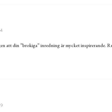
34
igen att din ”brokiga” inredning är mycket inspirerande. Ru
29