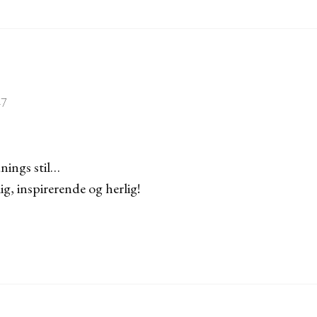
47
dnings stil…
ig, inspirerende og herlig!