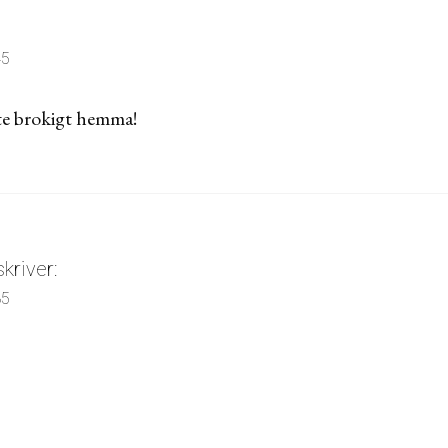
45
lite brokigt hemma!
skriver:
35