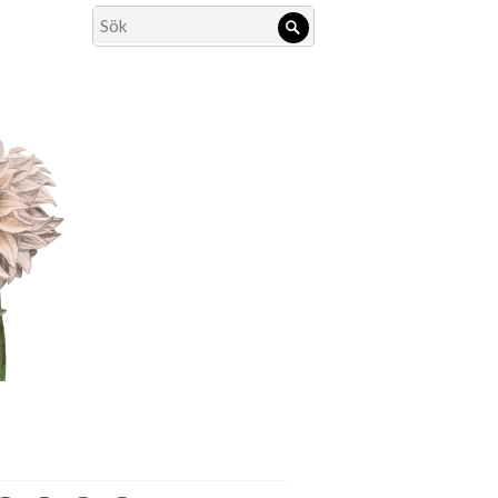
Search
Sök
for: