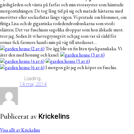
gärdsgården och vänta på farfar och min storasyster som hämtade
morgontidningen. De tog lång tid på sig och matade hästarna med
morötter eller sockerbitar längs vägen. Vi pratade om blommor, om
flitiga Lisa och de gigantiska rodedendronbuskarna som stod i
slänten. Det var fuschians sagolika droppar som hon älskade mest.
tror jag. Sedan åt vi havregrynsgröt och jag som var så rädd för
ormar fick farmors hand i min på väg till utedasset…
Tre ägg blir en fin liten tjockpannkaka. Vi
äter den med honung och kanel.
I morgon går jag och köper en fuschia.
Loading...
14 maj, 2014
Publicerat av
Krickelins
Visa allt av Krickelins