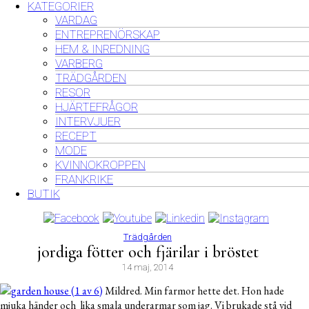
KATEGORIER
VARDAG
ENTREPRENÖRSKAP
HEM & INREDNING
VARBERG
TRÄDGÅRDEN
RESOR
HJÄRTEFRÅGOR
INTERVJUER
RECEPT
MODE
KVINNOKROPPEN
FRANKRIKE
BUTIK
Trädgården
jordiga fötter och fjärilar i bröstet
14 maj, 2014
Mildred. Min farmor hette det. Hon hade
mjuka händer och lika smala underarmar som jag. Vi brukade stå vid