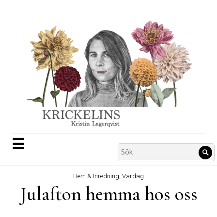
Skip
to
content
☰
Search
Sö
for:
Hem & Inredning
,
Vardag
Julafton hemma hos oss