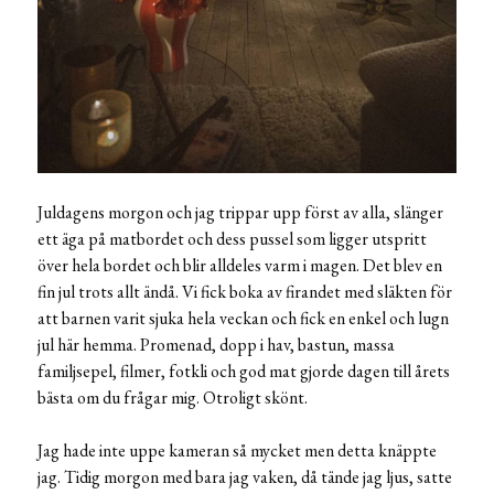
Juldagens morgon och jag trippar upp först av alla, slänger
ett äga på matbordet och dess pussel som ligger utspritt
över hela bordet och blir alldeles varm i magen. Det blev en
fin jul trots allt ändå. Vi fick boka av firandet med släkten för
att barnen varit sjuka hela veckan och fick en enkel och lugn
jul här hemma. Promenad, dopp i hav, bastun, massa
familjsepel, filmer, fotkli och god mat gjorde dagen till årets
bästa om du frågar mig. Otroligt skönt.
Jag hade inte uppe kameran så mycket men detta knäppte
jag. Tidig morgon med bara jag vaken, då tände jag ljus, satte