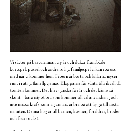
Vi sätter på bastun innan vi går och dukar fram både
kortspel, pussel och andra roliga familjespel vi kan roa oss
med när vi kommer hem. Febern är borta och killarna myser
runt i rutiga flanellpyjamas. Klapparna får vänta tills ikväll då
tomten kommer. Det blev ganska få i år och det känns så
skönt – bara något bra som kommer till väl användning och
inte massa krafs som jag annars är bra på att lägga till i sista
minuten. Denna hög är till barnen, kusiner, föräldrar, bröder
och fruar också.