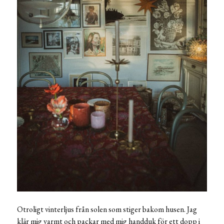
Otroligt vinterljus från solen som stiger bakom husen. Jag
klär mig varmt och packar med mig handduk för ett dopp i