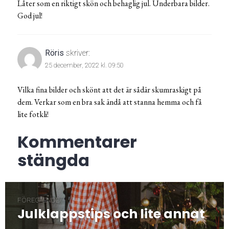
Låter som en riktigt skön och behaglig jul. Underbara bilder.
God jul!
Röris
skriver:
25 december, 2022 kl. 09:50
Vilka fina bilder och skönt att det är sådär skumraskigt på
dem. Verkar som en bra sak ändå att stanna hemma och få
lite fotkli!
Kommentarer
stängda
Inläggsnavigering
FÖREGÅENDE
Julklappstips och lite annat
Föregående
post: