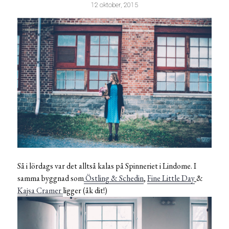
12 oktober, 2015
Så i lördags var det alltså kalas på Spinneriet i Lindome. I
samma byggnad som
Östling & Schedin
,
Fine Little Day
&
Kajsa Cramer
ligger (åk dit!)