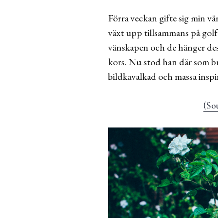
Förra veckan gifte sig min v
växt upp tillsammans på golf
vänskapen och de hänger dest
kors. Nu stod han där som b
bildkavalkad och massa inspi
(So