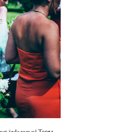
lopet ägde rum på
Torna