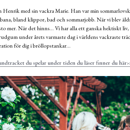
än Henrik med sin vackra Marie. Han var min sommarlovsk
bana, bland klippor, bad och sommarjobb. När vi blev äld
o mer. När det hinns… Vi har alla ett ganska hektiskt liv
rudgum under årets varmaste dag i världens vackraste t
ration för dig i bröllopstankar…
undtracket du spelar under tiden du läser finner du här>