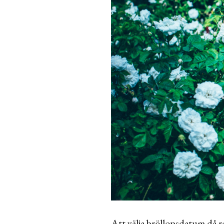
Att välja bröllopsdatum då r