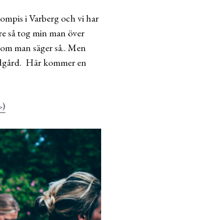
ompis i Varberg och vi har
re så tog min man över
, om man säger så.. Men
rädgård. Här kommer en
>)