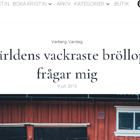
STIN
BOKA KRISTIN
ARKIV
KATEGORIER
BUTIK
Varberg
,
Vardag
ärldens vackraste bröll
frågar mig
9 juli, 2015