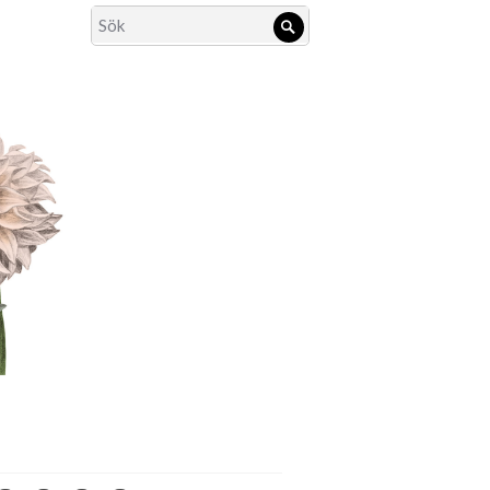
Search
Sök
for: