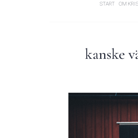
START
OM KRI
kanske v