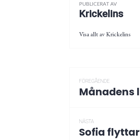
PUBLICERAT AV
Krickelins
Visa allt av Krickelins
Inläggsnaviger
FÖREGÅENDE
Månadens l
Föregående
post:
NÄSTA
Sofia flyttar
Nästa