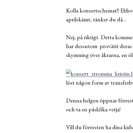
Kolla konsertschemat!! Ebbot
aprilskämt, tänker du då…
Nej, på riktigt. Detta komm
har dessutom provätit deras 
skymning över åkrarna, en öl
löst någon form av transferbu
Denna helgen öppnar förres
och ta en påskfika vetja!
Vill du förresten ha dina ki