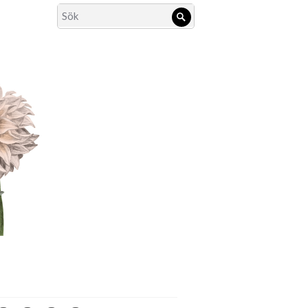
Search
Sök
for: