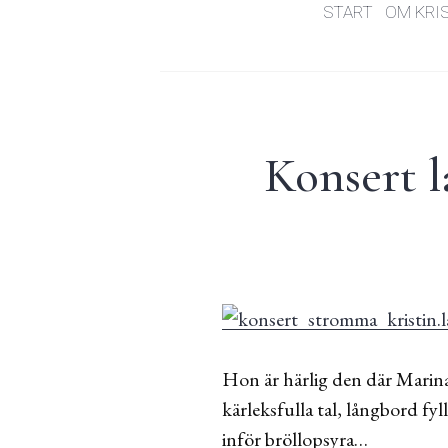
START
OM KRI
Konsert 
Hon är härlig den där Marina
kärleksfulla tal, långbord fy
inför bröllopsyra…