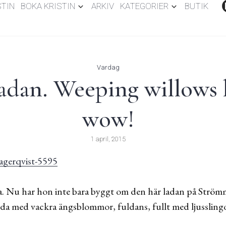
STIN
BOKA KRISTIN
ARKIV
KATEGORIER
BUTIK
Vardag
ladan. Weeping willows
wow!
1 april, 2015
. Nu har hon inte bara byggt om den här ladan på Strömma
llda med vackra ängsblommor, fuldans, fullt med ljusslingor