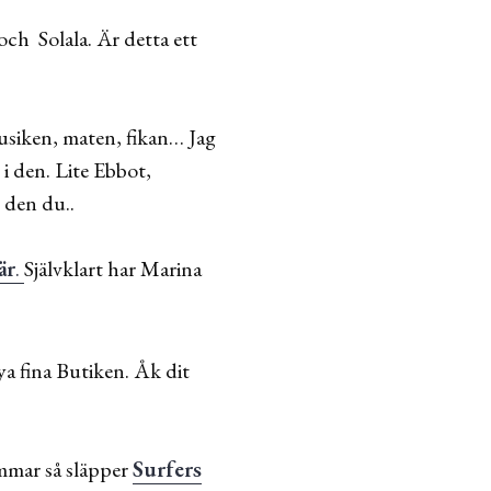
ch Solala. Är detta ett
usiken, maten, fikan… Jag
i den. Lite Ebbot,
 den du..
är
.
Självklart har Marina
ya fina Butiken. Åk dit
ommar så släpper
Surfers