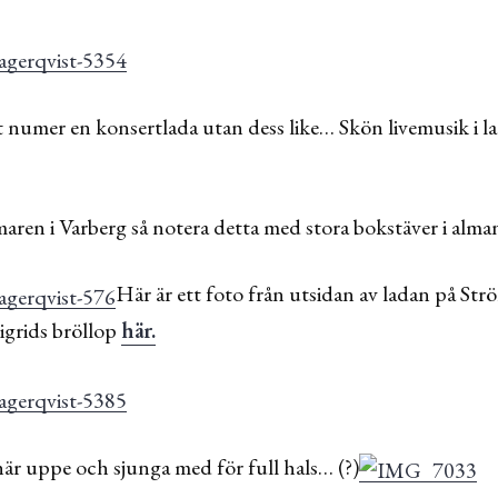
 numer en konsertlada utan dess like… Skön livemusik i la
maren i Varberg så notera detta med stora bokstäver i alm
Här är ett foto från utsidan av ladan på Str
Sigrids bröllop
här.
är uppe och sjunga med för full hals… (?)