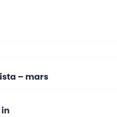
ing
ista – mars
 in