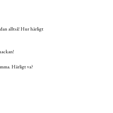
dan alltså! Hur härligt
anackan!
ömma. Härligt va?