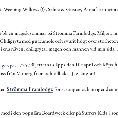
, Weeping Willows (!) , Selma & Gustav, Anna Ternheim o
er bli en magisk sommar på Strömma Farmlodge. Miljön, m
Chiligryta med guacamole och svurit högt över storheten 
 i ena näven, chiligryta i magen och mannen vid min sida…
Biljetterna släpps den 10e april och köps
h
ss från Varberg fram och tillbaka. Jag längtar!
ten
Strömma Framlodge
för säsongen och inviger den n
ds med i den populära Boardweek eller på Surfers Kids i s