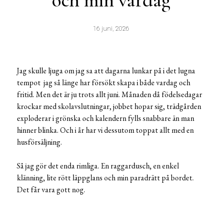
och min vardag
16 juni, 2026
Jag skulle ljuga om jag sa att dagarna lunkar på i det lugna
tempot jag så länge har försökt skapa i både vardag och
fritid. Men det är ju trots allt juni. Månaden då födelsedagar
krockar med skolavslutningar, jobbet hopar sig, trädgården
exploderar i grönska och kalendern fylls snabbare än man
hinner blinka. Och i år har vi dessutom toppat allt med en
husförsäljning.
Så jag gör det enda rimliga. En raggardusch, en enkel
klänning, lite rött läppglans och min paradrätt på bordet.
Det får vara gott nog.