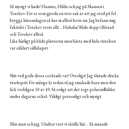
Så mysigt vi hade! Hannes, Hilda och jag på Skansen i
Torekov. För er som gjorde en stor sak av att jag stod på fel
brygga häromdagen så har ni alltså bevis nu. Jag befann mig
faktiskt i Torekov trots allt… Hahaha! Både dopp i Båstad
och Torekov alltså.
Lika härligt på båda platserna men bästa med hela vistelsen
var såklart sällskapet.
Shit vad goda dessa cocktails var! Otroliga! Jag slutade dricka
starksprit för många år sedan så jag smakade bara men den
fick verkligen 10 av 10. Så roligt att det togs polaroidbilder
under dagarna också. Väldigt personligt och mysigt.
Min man och jag. Undrar vart vi skulle här… Så maxade