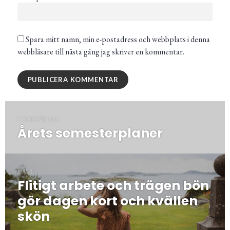
Spara mitt namn, min e-postadress och webbplats i denna
webbläsare till nästa gång jag skriver en kommentar.
Inläggsnavigering
FÖREGÅENDE
Årets semesterplaner
Föregående
post:
NÄSTA
Flitigt arbete och trägen bön
Nästa
post:
gör dagen kort och kvällen
skön