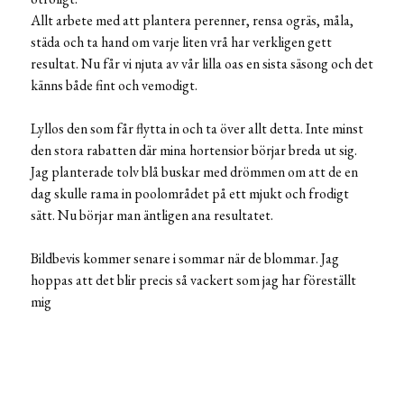
Allt arbete med att plantera perenner, rensa ogräs, måla,
städa och ta hand om varje liten vrå har verkligen gett
resultat. Nu får vi njuta av vår lilla oas en sista säsong och det
känns både fint och vemodigt.
Lyllos den som får flytta in och ta över allt detta. Inte minst
den stora rabatten där mina hortensior börjar breda ut sig.
Jag planterade tolv blå buskar med drömmen om att de en
dag skulle rama in poolområdet på ett mjukt och frodigt
sätt. Nu börjar man äntligen ana resultatet.
Bildbevis kommer senare i sommar när de blommar. Jag
hoppas att det blir precis så vackert som jag har föreställt
mig