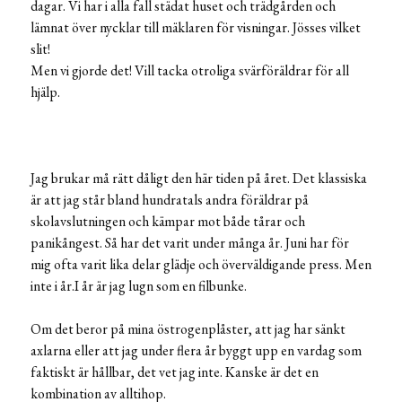
dagar. Vi har i alla fall städat huset och trädgården och
lämnat över nycklar till mäklaren för visningar. Jösses vilket
slit!
Men vi gjorde det! Vill tacka otroliga svärföräldrar för all
hjälp.
Jag brukar må rätt dåligt den här tiden på året. Det klassiska
är att jag står bland hundratals andra föräldrar på
skolavslutningen och kämpar mot både tårar och
panikångest. Så har det varit under många år. Juni har för
mig ofta varit lika delar glädje och överväldigande press. Men
inte i år.I år är jag lugn som en filbunke.
Om det beror på mina östrogenplåster, att jag har sänkt
axlarna eller att jag under flera år byggt upp en vardag som
faktiskt är hållbar, det vet jag inte. Kanske är det en
kombination av alltihop.