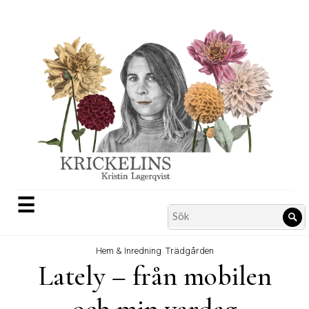
Skip
to
content
☰
Search
Sö
for:
Hem & Inredning
,
Trädgården
Lately – från mobilen