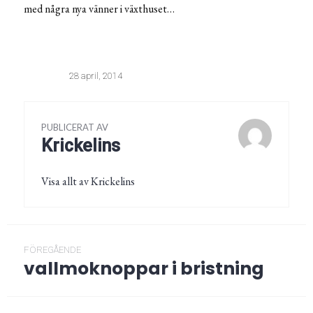
med några nya vänner i växthuset…
28 april, 2014
PUBLICERAT AV
Krickelins
Visa allt av Krickelins
Inläggsnavigering
FÖREGÅENDE
vallmoknoppar i bristning
Föregående
post: