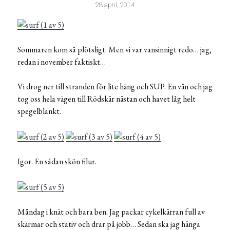
28 april, 2014
Sommaren kom så plötsligt. Men vi var vansinnigt redo… jag,
redan i november faktiskt…
Vi drog ner till stranden för lite häng och SUP. En vän och jag
tog oss hela vägen till Rödskär nästan och havet låg helt
spegelblankt.
Igor. En sådan skön filur.
Måndag i knät och bara ben. Jag packar cykelkärran full av
skärmar och stativ och drar på jobb… Sedan ska jag hänga