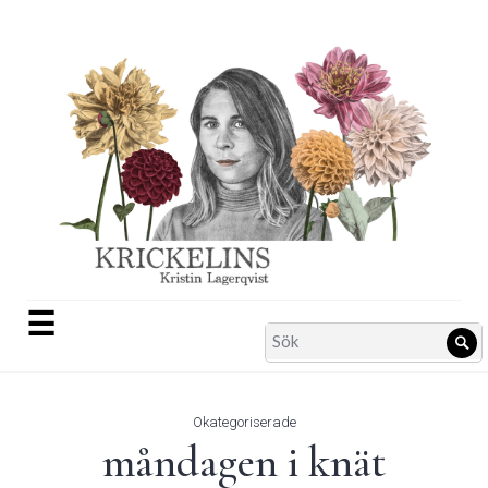
Skip
to
content
☰
Search
Sö
for:
Okategoriserade
måndagen i knät