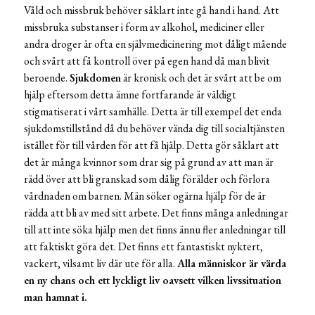
Våld och missbruk behöver såklart inte gå hand i hand. Att
missbruka substanser i form av alkohol, mediciner eller
andra droger är ofta en självmedicinering mot dåligt mående
och svårt att få kontroll över på egen hand då man blivit
beroende.
Sjukdomen
är kronisk och det är svårt att be om
hjälp eftersom detta ämne fortfarande är väldigt
stigmatiserat i vårt samhälle. Detta är till exempel det enda
sjukdomstillstånd då du behöver vända dig till socialtjänsten
istället för till vården för att få hjälp. Detta gör såklart att
det är många kvinnor som drar sig på grund av att man är
rädd över att bli granskad som dålig förälder och förlora
vårdnaden om barnen. Män söker ogärna hjälp för de är
rädda att bli av med sitt arbete. Det finns många anledningar
till att inte söka hjälp men det finns ännu fler anledningar till
att faktiskt göra det. Det finns ett fantastiskt nyktert,
vackert, vilsamt liv där ute för alla.
Alla människor är värda
en ny chans och ett lyckligt liv oavsett vilken livssituation
man hamnat i.