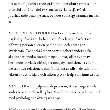
prata med? Jourhavande präst erbjuder akut samtals- och
krisstöd och är en del av Svenska kyrkans själavård.
Jourhavande präst lyssnar, och det som sägs stannar mellan
er.
MEDBEROENDEPODDEN
– I varje avsnitt samtalar
psykolog, forskare, behandlare, föreläsare, författare,
offentlig person eller en person som delar sin egen
livshistoria. De berör ämnen som: medberoendets olika
skepnader, medberoendets uppkomst, olika typer av
beroende, psykisk ohälsa, trauma, dysfunktionella eller
destruktiva relationer, mm. Viktigast av allt – de talar om
vikten av att ta hjälp och vilken typ av hjälp som finns att få.
MINDLER
– Få hjälp med depression, stress, ångest och
andra besvär. Behandling hos Mindler består av videosamtal
med psykolog och övningar i appen.
Med hopp om en fin och ljus sommar för alla. /Stor kram