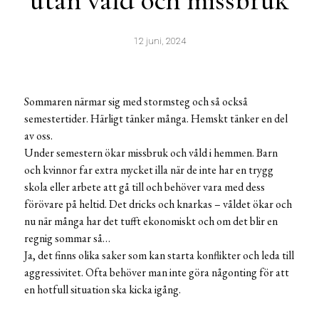
utan våld och missbruk
12 juni, 2024
Sommaren närmar sig med stormsteg och så också
semestertider. Härligt tänker många. Hemskt tänker en del
av oss.
Under semestern ökar missbruk och våld i hemmen. Barn
och kvinnor far extra mycket illa när de inte har en trygg
skola eller arbete att gå till och behöver vara med dess
förövare på heltid. Det dricks och knarkas – våldet ökar och
nu när många har det tufft ekonomiskt och om det blir en
regnig sommar så…
Ja, det finns olika saker som kan starta konflikter och leda till
aggressivitet. Ofta behöver man inte göra någonting för att
en hotfull situation ska kicka igång.