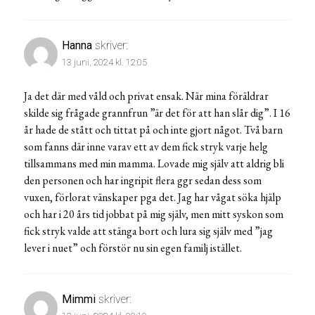
Hanna
skriver:
13 juni, 2024 kl. 12:05
Ja det där med våld och privat ensak. När mina föräldrar
skilde sig frågade grannfrun ”är det för att han slår dig”. I 16
år hade de stått och tittat på och inte gjort något. Två barn
som fanns där inne varav ett av dem fick stryk varje helg
tillsammans med min mamma. Lovade mig själv att aldrig bli
den personen och har ingripit flera ggr sedan dess som
vuxen, förlorat vänskaper pga det. Jag har vågat söka hjälp
och har i 20 års tid jobbat på mig själv, men mitt syskon som
fick stryk valde att stänga bort och lura sig själv med ”jag
lever i nuet” och förstör nu sin egen familj istället.
Mimmi
skriver: