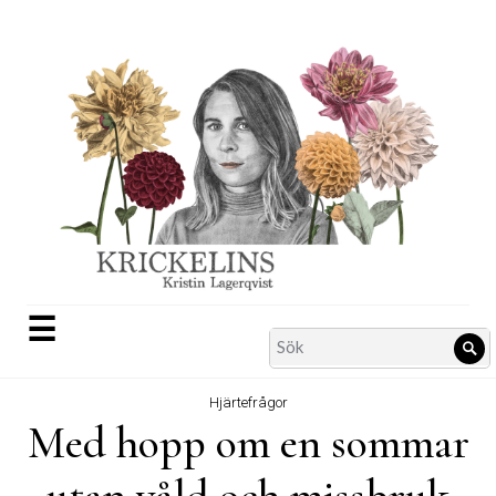
Skip
to
content
☰
Search
Sö
for:
Hjärtefrågor
Med hopp om en sommar