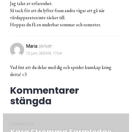
Jag talar av erfarenhet.
Så tack för att du lyfter fram andra vägar att gå när
vårdapparaten inte räcker till.
Hoppas du få en underbar sommar och semester.
Maria
skriver:
12 juni, 2024 kl. 17:04
Vad fint att du delar med dig och sprider kunskap kring
detta! <3
Kommentarer
stängda
Inläggsnavigering
FÖREGÅENDE
Kära Strömma Farmlodge
Föregående