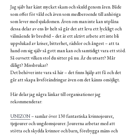
Jag själv har känt mycket skam och skuld genom åren. Både
som offer för våld och även som medberoende till anhöriga
som lever med sjukdomen. Även om man inte kan utplåna
dessa delar av ens liv helt så går det att leva ett lyckligt och
välmående liv bredvid – det är ett aktivt arbete att inte bli
uppslukad av kriser, bitterhet, rädslor och ångest – att ta
hand om sig själv så gott man kan och samtidigt vara ett stöd.
Så oavsett vilken stol du sitter på nu. Är du utsatt? Mår
dåligt? Missbrukar?
Det behöver inte vara så här – det finns hjälp att få och det
går att skapa livsförändringar även om det känns omöjligt.
Här delar jag några länkar till organisationer jag
rekommenderar:
UNIZON
– samlar över 130 fantastiska kvinnojourer,
tjejjourer och ungdomsjourer. Jourerna arbetar med att
stötta och skydda kvinnor och barn, förebygga mäns och