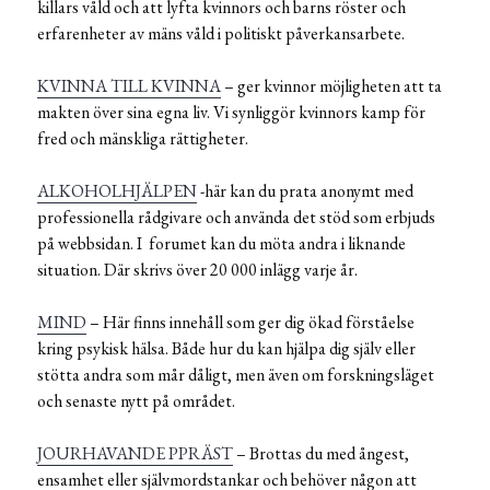
killars våld och att lyfta kvinnors och barns röster och
erfarenheter av mäns våld i politiskt påverkansarbete.
KVINNA TILL KVINNA
– ger kvinnor möjligheten att ta
makten över sina egna liv. Vi synliggör kvinnors kamp för
fred och mänskliga rättigheter.
ALKOHOLHJÄLPEN
-här kan du prata anonymt med
professionella rådgivare och använda det stöd som erbjuds
på webbsidan. I forumet kan du möta andra i liknande
situation. Där skrivs över 20 000 inlägg varje år.
MIND
– Här finns innehåll som ger dig ökad förståelse
kring psykisk hälsa. Både hur du kan hjälpa dig själv eller
stötta andra som mår dåligt, men även om forskningsläget
och senaste nytt på området.
JOURHAVANDE PPRÄST
– Brottas du med ångest,
ensamhet eller självmordstankar och behöver någon att