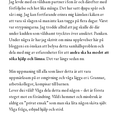
Jag levde med en våldsam partner i fem år och därefter med
förföljelse och hot lika många. Det har satt djupa spår och
sår i mig. Jag kan fortfarande erinra mig känslan i käken av
att vara så slagen så man inte kan tugga på flera dagar. Värst
var strypningarna. Jag trodde alltid att jag skulle dö där
under kudden som våldsamt trycktes över ansiktet. Paniken.
Under några år har jag skrivit om mina upplevelser här på
bloggen i en önskan att belysa detta samhällsproblem och
dela med mig av erfarenheter för att
andra ska ha modet att
söka hjälp och lämna.
Det var länge sedan nu.
Min uppmaning till alla som läser detta är att vara
uppmärksam på er omgivning och våga lägga er i. Grannar,
arbetskollegor, kompisar till barnen.
Lever du i våld? Våga dela detta med någon – det är första
steget mot en förändring. Våld i hemmet och missbruk är
aldrig en ”privat ensak” som man ska låta någon sköta själv.
Våga fråga, erbjud hjälp och stöd.