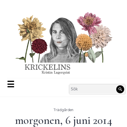
Skip
to
content
☰
Search
Sö
for:
Trädgården
morgonen, 6 juni 2014