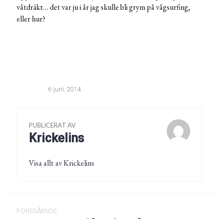
våtdräkt… det var ju i år jag skulle bli grym på vågsurfing,
eller hur?
6 juni, 2014
PUBLICERAT AV
Krickelins
Visa allt av Krickelins
Inläggsnavigering
FÖREGÅENDE