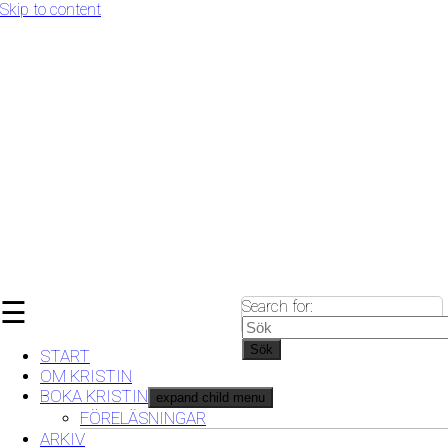
Skip to content
☰
Search for:
Sök
START
OM KRISTIN
BOKA KRISTIN
expand child menu
FÖRELÄSNINGAR
ARKIV