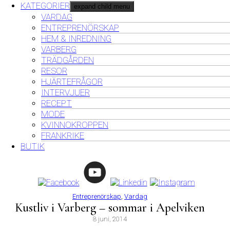
KATEGORIER
expand child menu
VARDAG
ENTREPRENÖRSKAP
HEM & INREDNING
VARBERG
TRÄDGÅRDEN
RESOR
HJÄRTEFRÅGOR
INTERVJUER
RECEPT
MODE
KVINNOKROPPEN
FRANKRIKE
BUTIK
Entreprenörskap
,
Vardag
Kustliv i Varberg – sommar i Apelviken
8 juni, 2014