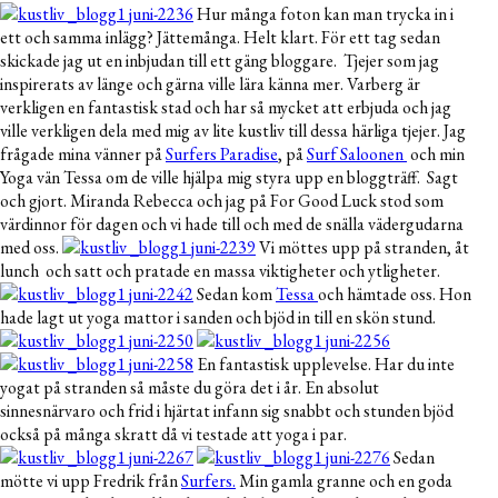
Hur många foton kan man trycka in i
ett och samma inlägg? Jättemånga. Helt klart. För ett tag sedan
skickade jag ut en inbjudan till ett gäng bloggare. Tjejer som jag
inspirerats av länge och gärna ville lära känna mer. Varberg är
verkligen en fantastisk stad och har så mycket att erbjuda och jag
ville verkligen dela med mig av lite kustliv till dessa härliga tjejer. Jag
frågade mina vänner på
Surfers Paradise
, på
Surf Saloonen
och min
Yoga vän Tessa om de ville hjälpa mig styra upp en bloggträff. Sagt
och gjort. Miranda Rebecca och jag på For Good Luck stod som
värdinnor för dagen och vi hade till och med de snälla vädergudarna
med oss.
Vi möttes upp på stranden, åt
lunch och satt och pratade en massa viktigheter och ytligheter.
Sedan kom
Tessa
och hämtade oss. Hon
hade lagt ut yoga mattor i sanden och bjöd in till en skön stund.
En fantastisk upplevelse. Har du inte
yogat på stranden så måste du göra det i år. En absolut
sinnesnärvaro och frid i hjärtat infann sig snabbt och stunden bjöd
också på många skratt då vi testade att yoga i par.
Sedan
mötte vi upp Fredrik från
Surfers.
Min gamla granne och en goda