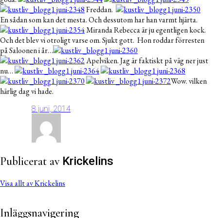
Freddan.
En sådan som kan det mesta. Och dessutom har han varmt hjärta.
Miranda Rebecca är ju egentligen kock.
Och det blev vi otroligt varse om. Sjukt gott. Hon roddar förresten
på Saloonen i år…
Apelviken. Jag är faktiskt på väg ner just
nu…
Wow. vilken
härlig dag vi hade.
8 juni, 2014
Publicerat av
Krickelins
Visa allt av Krickelins
Inläggsnavigering